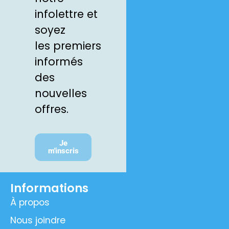
infolettre et
soyez
les premiers
informés
des
nouvelles
offres.
Je
m'inscris
Informations
À propos
Nous joindre